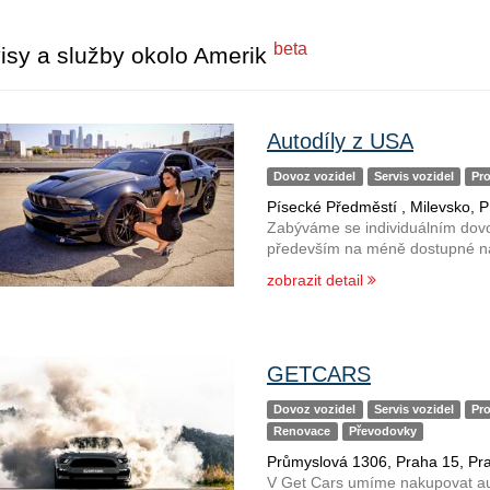
beta
isy a služby okolo Amerik
Autodíly z USA
Dovoz vozidel
Servis vozidel
Pro
Písecké Předměstí , Milevsko, P
Zabýváme se individuálním dovo
především na méně dostupné náh
zobrazit detail
GETCARS
Dovoz vozidel
Servis vozidel
Pro
Renovace
Převodovky
Průmyslová 1306, Praha 15, Pr
V Get Cars umíme nakupovat au