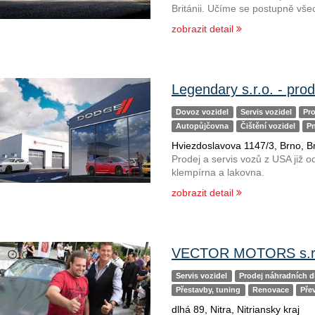
Británii. Učíme se postupně všec
zobrazit detail
Legendary s.r.o. - pro
Dovoz vozidel
Servis vozidel
Pro
Autopůjčovna
Čištění vozidel
P
Hviezdoslavova 1147/3, Brno, 
Prodej a servis vozů z USA již o
klempírna a lakovna.
zobrazit detail
VECTOR MOTORS s.r
Servis vozidel
Prodej náhradních d
Přestavby, tuning
Renovace
Pře
dlhá 89, Nitra, Nitriansky kraj