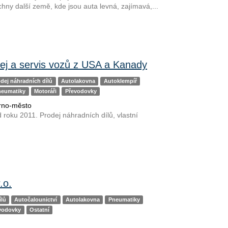
hny další země, kde jsou auta levná, zajímavá,...
dej a servis vozů z USA a Kanady
dej náhradních dílů
Autolakovna
Autoklempíř
neumatiky
Motoráři
Převodovky
Brno-město
d roku 2011. Prodej náhradních dílů, vlastní
.o.
ílů
Autočalounictví
Autolakovna
Pneumatiky
vodovky
Ostatní