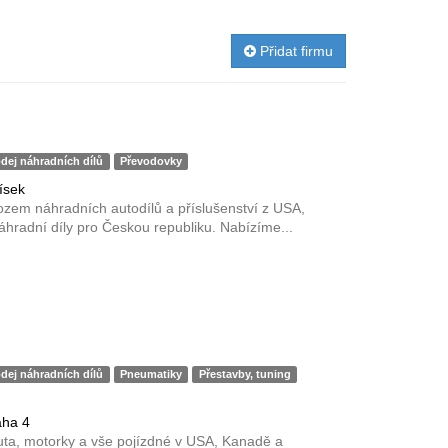
Přidat firmu
dej náhradních dílů
Převodovky
ísek
zem náhradních autodílů a příslušenství z USA,
radní díly pro Českou republiku. Nabízíme...
dej náhradních dílů
Pneumatiky
Přestavby, tuning
aha 4
ta, motorky a vše pojízdné v USA, Kanadě a