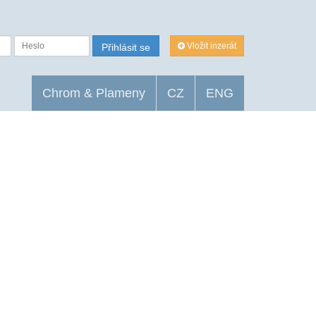
Vložit inzerát
Přihlásit se
Chrom & Plameny
CZ
ENG