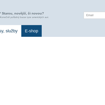
 Starou, novější, či novou?
 Konečně pořádný bazar ryze amerických aut.
sy, služby
E-shop