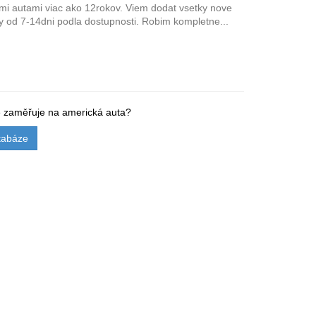
i autami viac ako 12rokov. Viem dodat vsetky nove
y od 7-14dni podla dostupnosti. Robim kompletne...
se zaměřuje na americká auta?
tabáze