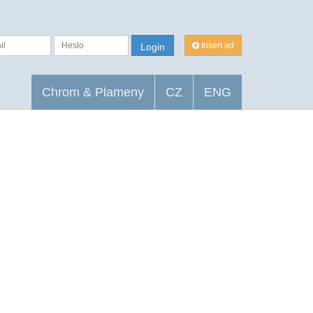
Insert ad
Login
Chrom & Plameny
CZ
ENG