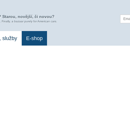
 Starou, novější, či novou?
. Finally, a bazaar purely for American cars.
, služby
E-shop