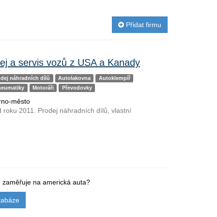
Přidat firmu
dej a servis vozů z USA a Kanady
dej náhradních dílů
Autolakovna
Autoklempíř
neumatiky
Motoráři
Převodovky
Brno-město
d roku 2011. Prodej náhradních dílů, vlastní
se zaměřuje na americká auta?
tabáze