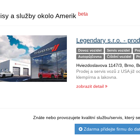
beta
isy a služby okolo Amerik
Legendary s.r.o. - pro
Dovoz vozidel
Servis vozidel
Pro
Autopůjčovna
Čištění vozidel
P
Hviezdoslavova 1147/3, Brno, 
Prodej a servis vozů z USA již o
klempírna a lakovna.
zobrazit detail
Znáte nebo provozujete kvalitní službu/servis, který 
Zdarma přidejte firmu do da