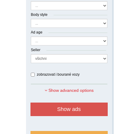
Body style
Ad age
Seller
zobrazovat i bourané vozy
Show advanced options
Show ads