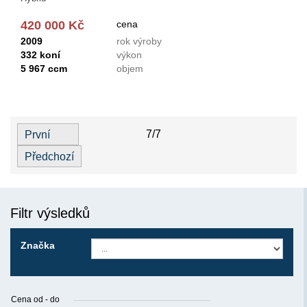
420 000 Kč
cena
2009
rok výroby
332 koní
výkon
5 967 ccm
objem
7/7
První
Předchozí
Filtr výsledků
Značka
Cena od - do