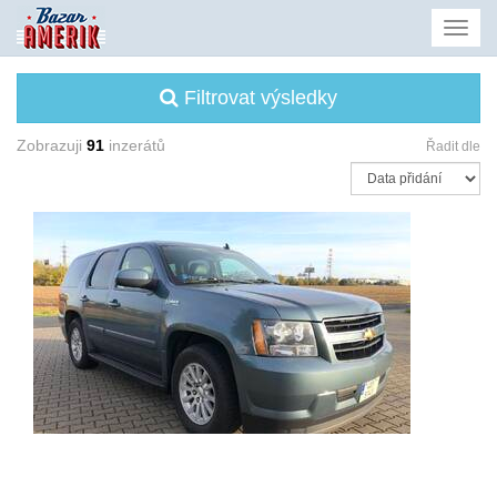
Filtrovat výsledky
Zobrazuji
91
inzerátů
Řadit dle