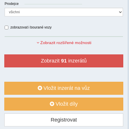
Prodejce
zobrazovat i bourané vozy
Zobrazit rozšířené možnosti
Zobrazit
91
inzerátů
Vložit inzerát na vůz
Vložit díly
Registrovat