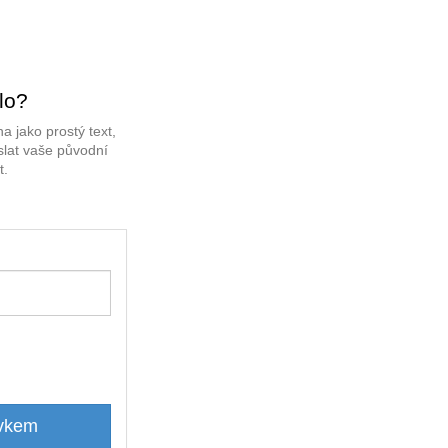
lo?
a jako prostý text,
slat vaše původní
t.