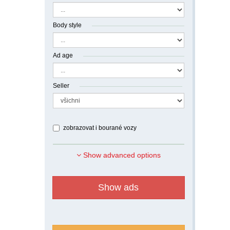
Body style
Ad age
Seller
zobrazovat i bourané vozy
Show advanced options
Show ads