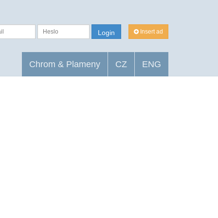
Insert ad
Login
Chrom & Plameny
CZ
ENG