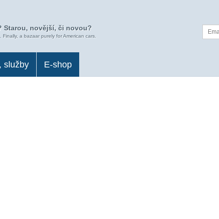
 Starou, novější, či novou?
. Finally, a bazaar purely for American cars.
, služby
E-shop