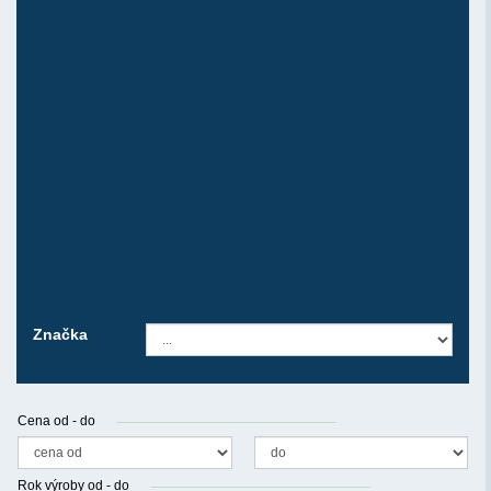
Max. počet inzerátů
50
Max. počet obrázků u inzerátu
29
Aut. zvýhodnění
ano
Cena
zdarma
Registrovat jako firma
Značka
Cena od - do
Rok výroby od - do