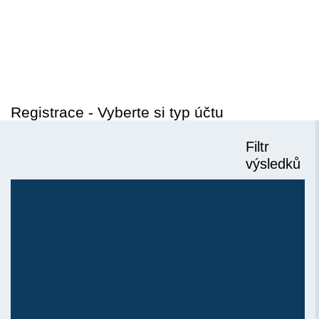
Registrace - Vyberte si typ účtu
Filtr
Soukromý inzerent
výsledků
Max. počet inzerátů