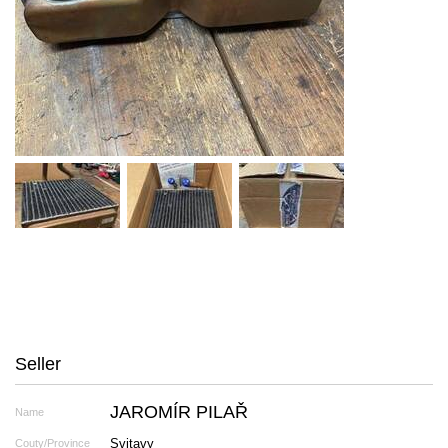
Seller
JAROMÍR PILAŘ
Name
Svitavy
Couty/Province