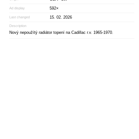
592×
Ad display
15. 02. 2026
Last changed
Description
Nový nepoužítý radiátor topení na Cadillac r.v. 1965-1970.