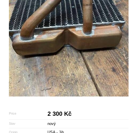
2 300 Kč
Price
nový
Stav
USA - Jih
Origin