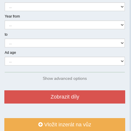
Year from
to
Ad age
Show advanced options
Zobrazit díly
Vložit inzerát na vůz