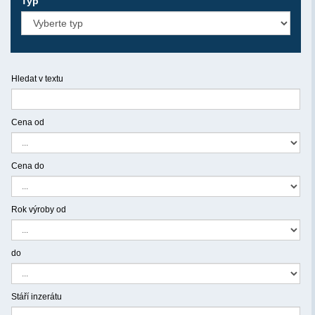
Typ
Hledat v textu
Cena od
Cena do
Rok výroby od
do
Stáří inzerátu