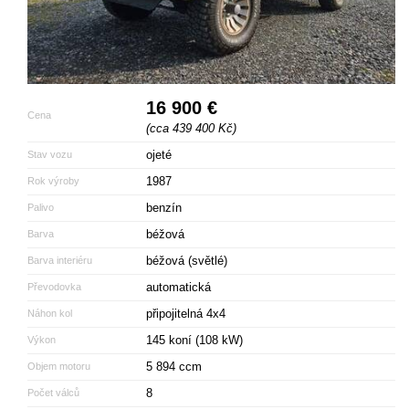
16 900 €
Cena
(cca 439 400 Kč)
ojeté
Stav vozu
1987
Rok výroby
benzín
Palivo
béžová
Barva
béžová (světlé)
Barva interiéru
automatická
Převodovka
připojitelná 4x4
Náhon kol
145 koní (108 kW)
Výkon
5 894 ccm
Objem motoru
8
Počet válců