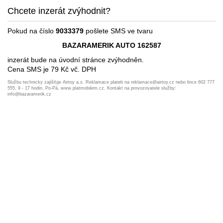
Chcete inzerát zvýhodnit?
Pokud na číslo
9033379
pošlete SMS ve tvaru
BAZARAMERIK AUTO 162587
inzerát bude na úvodní stránce zvýhodněn.
Cena SMS je 79 Kč vč. DPH
Službu technicky zajišťuje Airtoy a.s. Reklamace plateb na reklamace@airtoy.cz nebo lince 602 777
555, 9 - 17 hodin, Po-Pá, www.platmobilem.cz. Kontakt na provozovatele služby:
info@bazaramerik.cz