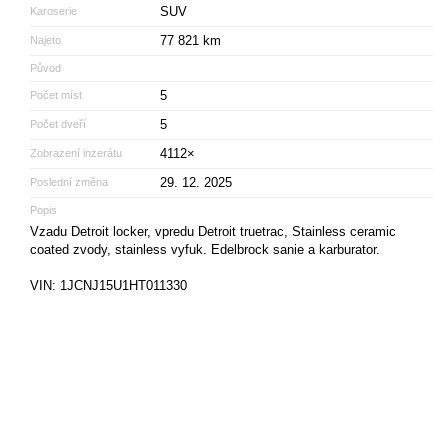
SUV
Karoserie
77 821 km
Najeto
Původ
5
Počet míst
5
Počet dveří
4112×
Zobrazení inzerátu
29. 12. 2025
Poslední změna
Popis
Vzadu Detroit locker, vpredu Detroit truetrac, Stainless ceramic
coated zvody, stainless vyfuk. Edelbrock sanie a karburator.
VIN: 1JCNJ15U1HT011330