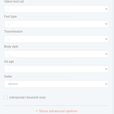
Výkon koní od
Fuel type
Transmission
Body style
Ad age
Seller
zobrazovat i bourané vozy
Show advanced options