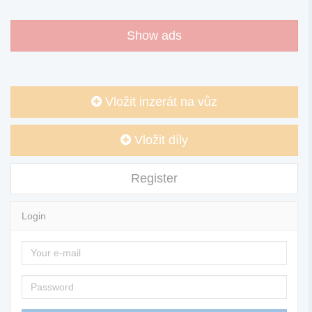
Show ads
Vložit inzerát na vůz
Vložit díly
Register
Login