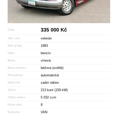
335 000 Kč
Cena
veterán
Stav vozu
1993
Rok výroby
benzín
Palivo
vínová
Barva
béžová (světlé)
Barva interiéru
automatická
Převodovka
zadní náhon
Náhon kol
213 koní (159 kW)
Výkon
5 032 ccm
Objem motoru
8
Počet válců
VAN
Karoserie