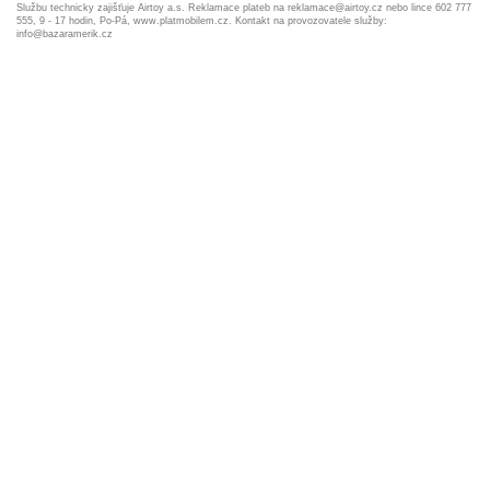
Službu technicky zajišťuje Airtoy a.s. Reklamace plateb na reklamace@airtoy.cz nebo lince 602 777
555, 9 - 17 hodin, Po-Pá, www.platmobilem.cz. Kontakt na provozovatele služby:
info@bazaramerik.cz