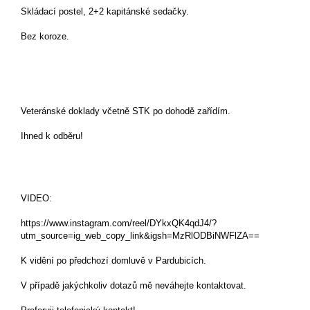
Skládací postel, 2+2 kapitánské sedačky.
Bez koroze.
Veteránské doklady včetně STK po dohodě zařídím.
Ihned k odběru!
VIDEO:
https://www.instagram.com/reel/DYkxQK4qdJ4/?
utm_source=ig_web_copy_link&igsh=MzRlODBiNWFlZA==
K vidění po předchozí domluvě v Pardubicích.
V případě jakýchkoliv dotazů mě neváhejte kontaktovat.