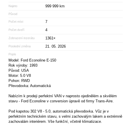
999 999 km
Najeto
Původ
7
Počet míst
4
Počet dveří
1361×
Zobrazení inzerátu
21. 05. 2026
Poslední změna
Popis
Model: Ford Econoline E-150
Rok výroby: 1993
Původ: USA
Motor: 5.0 V8
Pohon: RWD
Převodovka: Automatická
Nabízím k prodeji perfektní VAN v naprosto ojedinělém a skvělém
stavu - Ford Econoline v conversion úpravě od firmy Trans-Aire.
Pod kapotou 302 V8 - 5.0, automatická převodovka. Vůz je v
perfektním technickém stavu, s velmi zachovalým lakem a extrémně
zachovalám interiérem. Vše funkční, včetně klimatizace.