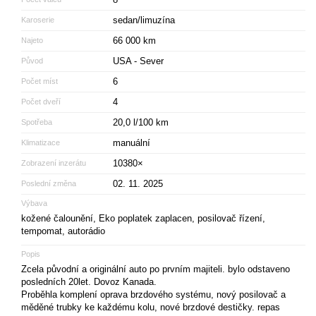
sedan/limuzína
Karoserie
66 000 km
Najeto
USA - Sever
Původ
6
Počet míst
4
Počet dveří
20,0 l/100 km
Spotřeba
manuální
Klimatizace
10380×
Zobrazení inzerátu
02. 11. 2025
Poslední změna
Výbava
kožené čalounění, Eko poplatek zaplacen, posilovač řízení,
tempomat, autorádio
Popis
Zcela původní a originální auto po prvním majiteli. bylo odstaveno
posledních 20let. Dovoz Kanada.
Proběhla komplení oprava brzdového systému, nový posilovač a
měděné trubky ke každému kolu, nové brzdové destičky. repas