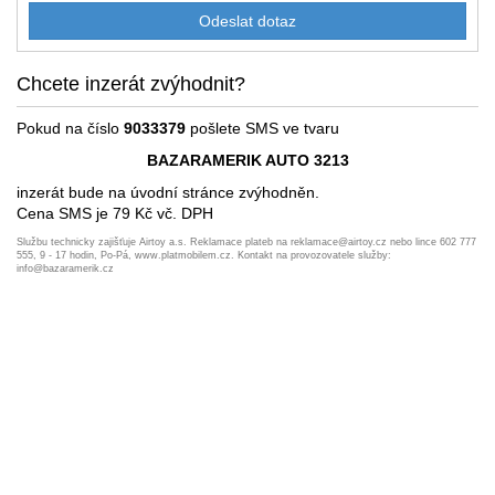
Chcete inzerát zvýhodnit?
Pokud na číslo
9033379
pošlete SMS ve tvaru
BAZARAMERIK AUTO 3213
inzerát bude na úvodní stránce zvýhodněn.
Cena SMS je 79 Kč vč. DPH
Službu technicky zajišťuje Airtoy a.s. Reklamace plateb na reklamace@airtoy.cz nebo lince 602 777
555, 9 - 17 hodin, Po-Pá, www.platmobilem.cz. Kontakt na provozovatele služby:
info@bazaramerik.cz