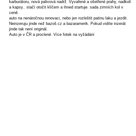
karburátoru, nová palivová nadrž. Vyvařené a ošetřené prahy, nadkolí
a kapsy.. stačí otočit klíčem a ihned startuje. sada zimních kol v
ceně.
auto na nenáročnou renovaci, nebo jen rozleštit patinu laku a jezdit.
Neinzeruju jinde než bazoš.cz a bazaramerik. Pokud vidíte inzerát
jinde tak není originál.
Auto je v ČR a proclené. Více fotek na vyžádání