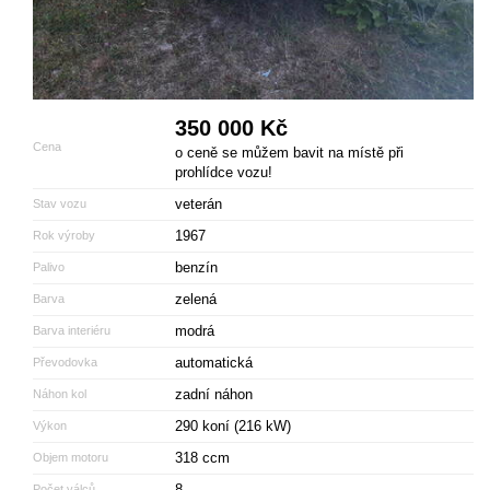
350 000 Kč
Cena
o ceně se můžem bavit na místě při
prohlídce vozu!
veterán
Stav vozu
1967
Rok výroby
benzín
Palivo
zelená
Barva
modrá
Barva interiéru
automatická
Převodovka
zadní náhon
Náhon kol
290 koní (216 kW)
Výkon
318 ccm
Objem motoru
8
Počet válců