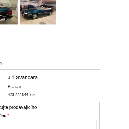
e
Jiri Svancara
Praha 5
420 777 044 796
ujte prodávajícího
méno
*