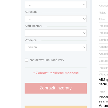
Karoser
Karoserie
Najeto
Původ
Stáří inzerátu
Počet m
Počet d
Spotřeb
Prodejce
Klimati
Airbagů
zobrazovat i bourané vozy
Zobraze
Posled
Zobrazit rozšířené možnosti
Výbava
ABS (p
řízení
Zobrazit inzeráty
Popis
Prodám
se sil
Veterá