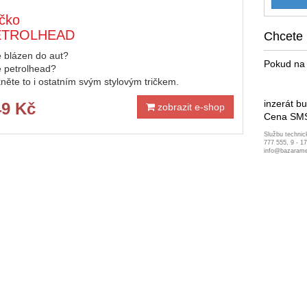
ičko
ETROLHEAD
Chcete 
e blázen do aut?
Pokud na 
e petrolhead?
něte to i ostatním svým stylovým tričkem.
inzerát b
49 Kč
zobrazit e-shop
Cena SMS
Službu technic
777 555, 9 - 1
info@bazarame