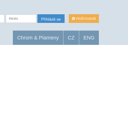
Vložit inzerát
Přihlásit se
Chrom & Plameny
CZ
ENG