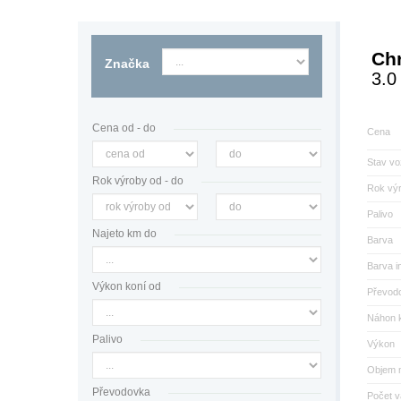
Chr
Značka
3.0
Cena od - do
Cena
Stav vo
Rok výroby od - do
Rok vý
Palivo
Najeto km do
Barva
Barva in
Výkon koní od
Převod
Náhon k
Palivo
Výkon
Objem 
Převodovka
Počet v