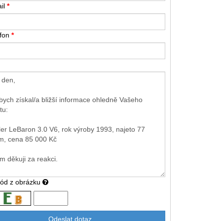
il
*
efon
*
kód z obrázku