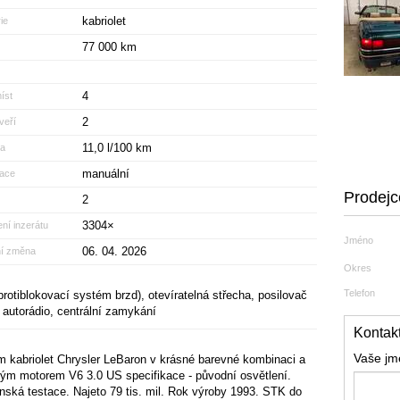
kabriolet
ie
77 000 km
4
íst
2
veří
11,0 l/100 km
a
manuální
zace
Prodejc
2
3304×
ní inzerátu
Jméno
06. 04. 2026
ní změna
Okres
Telefon
rotiblokovací systém brzd), otevíratelná střecha, posilovač
, autorádio, centrální zamykání
Kontakt
Vaše j
 kabriolet Chrysler LeBaron v krásné barevné kombinaci a
ným motorem V6 3.0 US specifikace - původní osvětlení.
nská testace. Najeto 79 tis. mil. Rok výroby 1993. STK do