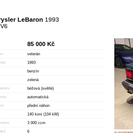
ysler LeBaron
1993
 V6
85 000 Kč
veterán
zu
1993
roby
benzín
zelená
béžová (světlé)
teriéru
automatická
ovka
přední náhon
ol
140 koní (104 kW)
3 000 ccm
motoru
6
álců