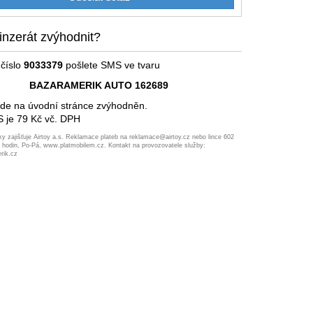
inzerát zvýhodnit?
číslo
9033379
pošlete SMS ve tvaru
BAZARAMERIK AUTO 162689
ude na úvodní stránce zvýhodněn.
 je 79 Kč vč. DPH
ky zajišťuje Airtoy a.s. Reklamace plateb na reklamace@airtoy.cz nebo lince 602
7 hodin, Po-Pá, www.platmobilem.cz. Kontakt na provozovatele služby:
rik.cz