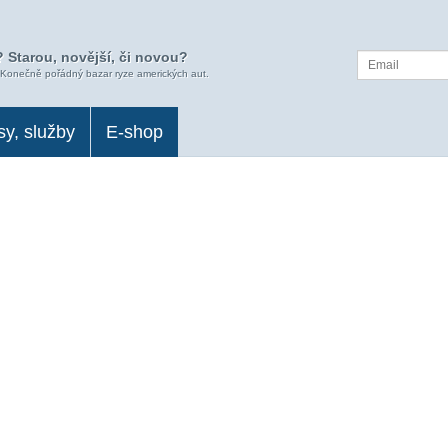
 Starou, novější, či novou?
 Konečně pořádný bazar ryze amerických aut.
sy, služby
E-shop