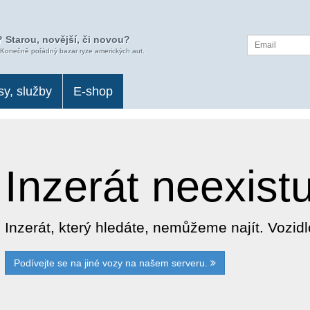
 Starou, novější, či novou?
 Konečně pořádný bazar ryze amerických aut.
sy, služby
E-shop
Inzerát neexist
Inzerát, který hledáte, nemůžeme najít. Vozi
Podívejte se na jiné vozy na našem serveru.