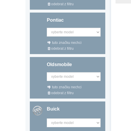
odebrat z filtru
Pontiac
tuto značku nechci
odebrat z filtru
Oldsmobile
tuto značku nechci
odebrat z filtru
Buick