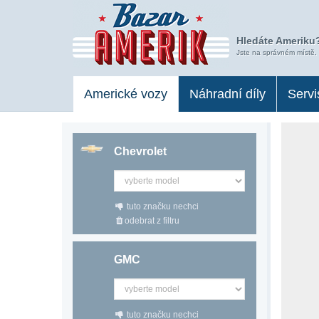
Hledáte Ameriku?
Jste na správném místě.
Americké vozy
Náhradní díly
Servi
Chevrolet
tuto značku nechci
odebrat z filtru
GMC
tuto značku nechci