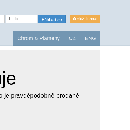
Vložit inzerát
Přihlásit se
Chrom & Plameny
CZ
ENG
uje
dlo je pravděpodobně prodané.