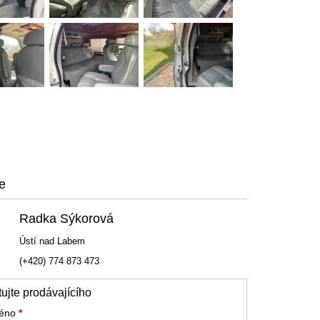
e
Radka Sýkorová
Ústí nad Labem
(+420) 774 873 473
ujte prodávajícího
méno
*