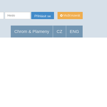
Vložit inzerát
Přihlásit se
Chrom & Plameny
CZ
ENG