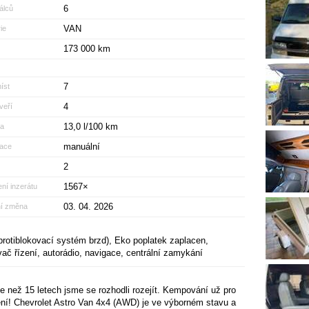
6
álců
VAN
ie
173 000 km
7
íst
4
veří
13,0 l/100 km
a
manuální
zace
2
1567×
ní inzerátu
03. 04. 2026
ní změna
rotiblokovací systém brzd), Eko poplatek zaplacen,
vač řízení, autorádio, navigace, centrální zamykání
e než 15 letech jsme se rozhodli rozejít. Kempování už pro
ní! Chevrolet Astro Van 4x4 (AWD) je ve výborném stavu a