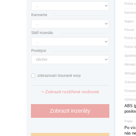
Počet v
Karoser
Karoserie
Najeto
Původ
Stáří inzerátu
Počet m
Počet d
Prodejce
Spotřeb
Klimati
Airbagů
zobrazovat i bourané vozy
Zobraze
Posled
Zobrazit rozšířené možnosti
Výbava
ABS (p
Zobrazit inzeráty
posilo
Popis
Po víc
nás ne