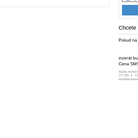
Chcete 
Pokud na 
inzerát b
Cena SMS
Službu technic
777 555, 9 - 1
info@bazarame