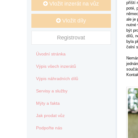
příští
Vložit inzerát na vůz
poté, 
německ
ale je
Vložit díly
nutné 
být pr
dílů, 
Registrovat
byla p
čelní 
Úvodní stránka
Nemáme
jednán
Výpis všech inzerátů
součás
Kontak
Výpis náhradních dílů
Servisy a služby
Mýty a fakta
Jak prodat vůz
Podpořte nás