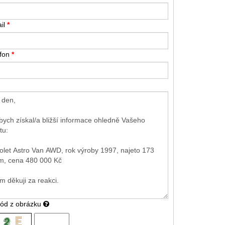
il
*
efon
*
kód z obrázku