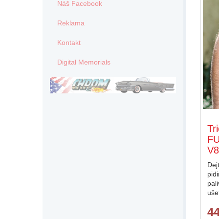
Náš Facebook
Reklama
Kontakt
Digital Memorials
Tr
F
V
Dej
pid
pal
uše
4