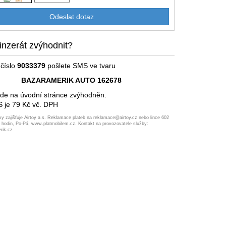
inzerát zvýhodnit?
číslo
9033379
pošlete SMS ve tvaru
BAZARAMERIK AUTO 162678
ude na úvodní stránce zvýhodněn.
 je 79 Kč vč. DPH
ky zajišťuje Airtoy a.s. Reklamace plateb na reklamace@airtoy.cz nebo lince 602
7 hodin, Po-Pá, www.platmobilem.cz. Kontakt na provozovatele služby:
rik.cz