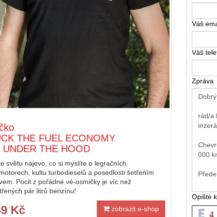
Váš ema
Váš tel
Zpráva
ičko
UCK THE FUEL ECONOMY
8 UNDER THE HOOD
te světu najevo, co si myslíte o legračních
imotorech, kultu turbodieselů a posedlosti šetřením
ivem. Pocit z pořádné vé-osmičky je víc než
třených pár litrů benzínu!
Opište 
49 Kč
zobrazit e-shop