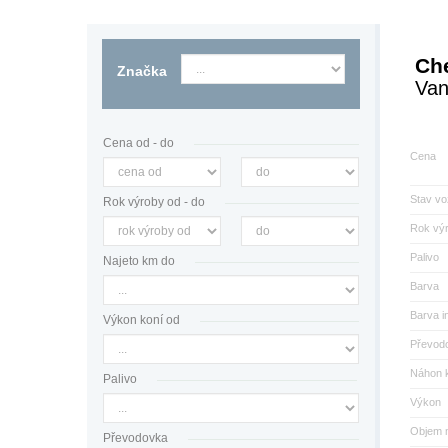
Che
Značka
Va
Cena od - do
Cena
Stav vo
Rok výroby od - do
Rok vý
Palivo
Najeto km do
Barva
Barva in
Výkon koní od
Převod
Náhon k
Palivo
Výkon
Objem 
Převodovka