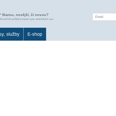
 Starou, novější, či novou?
 Konečně pořádný bazar ryze amerických aut.
sy, služby
E-shop