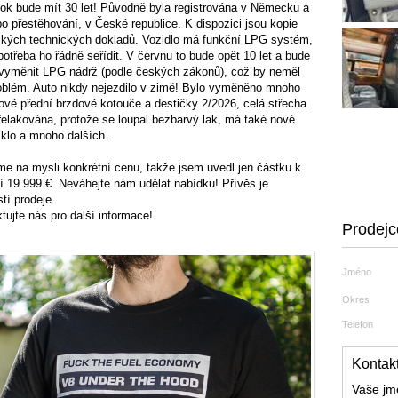
 rok bude mít 30 let! Původně byla registrována v Německu a
po přestěhování, v České republice. K dispozici jsou kopie
ých technických dokladů. Vozidlo má funkční LPG systém,
 potřeba ho řádně seřídit. V červnu to bude opět 10 let a bude
vyměnit LPG nádrž (podle českých zákonů), což by neměl
oblém. Auto nikdy nejezdilo v zimě! Bylo vyměněno mnoho
nové přední brzdové kotouče a destičky 2/2026, celá střecha
řelakována, protože se loupal bezbarvý lak, má také nové
sklo a mnoho dalších..
 na mysli konkrétní cenu, takže jsem uvedl jen částku k
í 19.999 €. Neváhejte nám udělat nabídku! Přívěs je
tí prodeje.
tujte nás pro další informace!
Prodejc
Jméno
Okres
Telefon
Kontakt
Vaše j