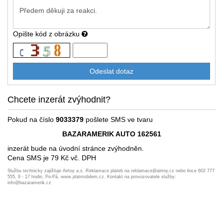
Opište kód z obrázku
Chcete inzerát zvýhodnit?
Pokud na číslo
9033379
pošlete SMS ve tvaru
BAZARAMERIK AUTO 162561
inzerát bude na úvodní stránce zvýhodněn.
Cena SMS je 79 Kč vč. DPH
Službu technicky zajišťuje Airtoy a.s. Reklamace plateb na reklamace@airtoy.cz nebo lince 602 777
555, 9 - 17 hodin, Po-Pá, www.platmobilem.cz. Kontakt na provozovatele služby:
info@bazaramerik.cz