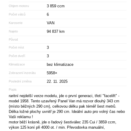
3 859 ccm
Objem motoru
6
Počet válců
VAN
Karoserie
94 837 km
Najeto
Původ
3
Počet míst
3
Počet dveří
bez klimatizace
Klimatizace
5958×
Zobrazení inzerátu
22. 11. 2025
Poslední změna
Popis
raritní nejdelší verze modelu, jde o první generaci, třetí "facelift" -
model 1958. Tento uzavřený Panel Van má rozvor dlouhý 343 cm
(místo běžných 290 cm), celkovou délku pak téměř šest metrů.
Délka ložné plochy uvnitř je 290 cm. Ideální auto pro volný čas nebo
Vaši reklamu !
motor běží krásně, jde o řadový šestiválec 235 Cui / 3859 ccm,
výkon 125 koní při 4000 ot. / min. Převodovka manuální,