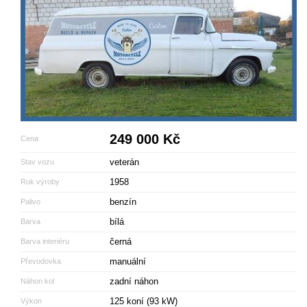
249 000 Kč
Cena
veterán
Stav vozu
1958
Rok výroby
benzín
Palivo
bílá
Barva
černá
Barva interiéru
manuální
Převodovka
zadní náhon
Náhon kol
125 koní (93 kW)
Výkon