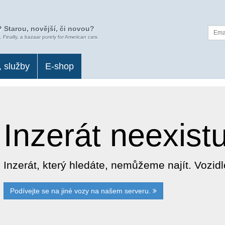
 Starou, novější, či novou?
. Finally, a bazaar purely for American cars.
, služby
E-shop
Inzerát neexist
Inzerát, který hledáte, nemůžeme najít. Vozi
Podívejte se na jiné vozy na našem serveru.