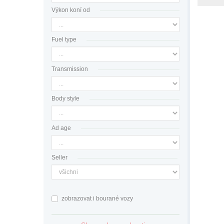
Výkon koní od
Fuel type
Transmission
Body style
Ad age
Seller
zobrazovat i bourané vozy