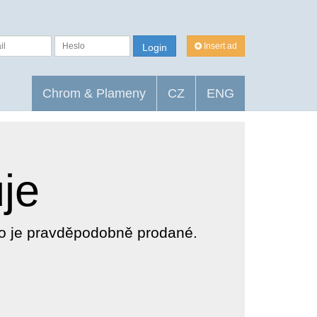
Insert ad
Login
Chrom & Plameny
CZ
ENG
uje
dlo je pravděpodobně prodané.