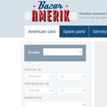
Hledáte Ameriku?
You are in the right place
American cars
Spare parts
Servisy
Značka
Cena od - do
Rok výroby od - do
Najeto km do