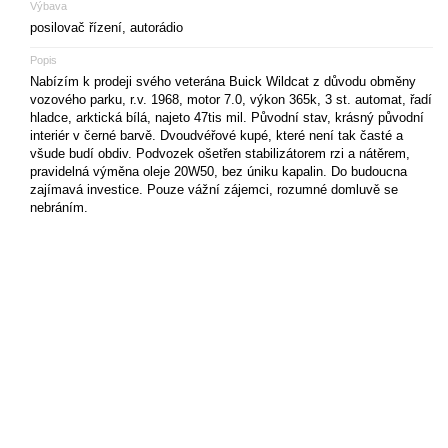
Výbava
posilovač řízení, autorádio
Popis
Nabízím k prodeji svého veterána Buick Wildcat z důvodu obměny
vozového parku, r.v. 1968, motor 7.0, výkon 365k, 3 st. automat, řadí
hladce, arktická bílá, najeto 47tis mil. Původní stav, krásný původní
interiér v černé barvě. Dvoudvéřové kupé, které není tak časté a
všude budí obdiv. Podvozek ošetřen stabilizátorem rzi a nátěrem,
pravidelná výměna oleje 20W50, bez úniku kapalin. Do budoucna
zajímavá investice. Pouze vážní zájemci, rozumné domluvě se
nebráním.