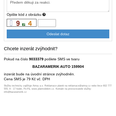
Opište kód z obrázku
Chcete inzerát zvýhodnit?
Pokud na číslo
9033379
pošlete SMS ve tvaru
BAZARAMERIK AUTO 159904
inzerát bude na úvodní stránce zvýhodněn.
Cena SMS je 79 Kč vč. DPH
Službu technicky zajišťuje Airtoy a.s. Reklamace plateb na reklamace@airtoy.cz nebo lince 602 777
555, 9 - 17 hodin, Po-Pá, www.platmobilem.cz. Kontakt na provozovatele služby:
info@bazaramerik.cz