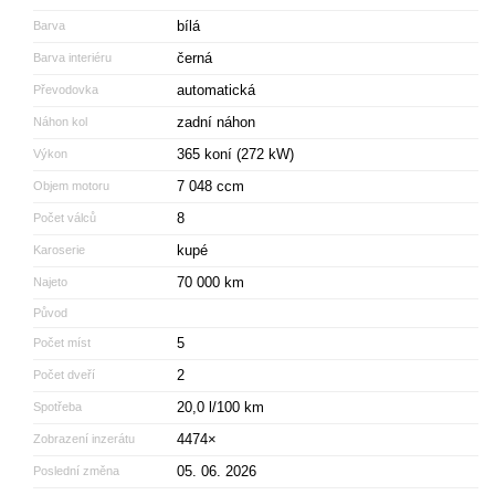
bílá
Barva
černá
Barva interiéru
automatická
Převodovka
zadní náhon
Náhon kol
365 koní (272 kW)
Výkon
7 048 ccm
Objem motoru
8
Počet válců
kupé
Karoserie
70 000 km
Najeto
Původ
5
Počet míst
2
Počet dveří
20,0 l/100 km
Spotřeba
4474×
Zobrazení inzerátu
05. 06. 2026
Poslední změna