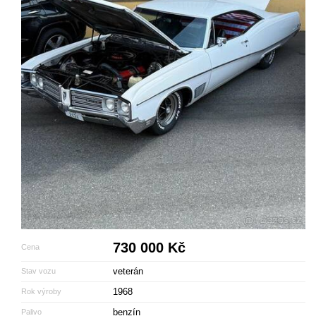
730 000 Kč
Cena
veterán
Stav vozu
1968
Rok výroby
benzín
Palivo